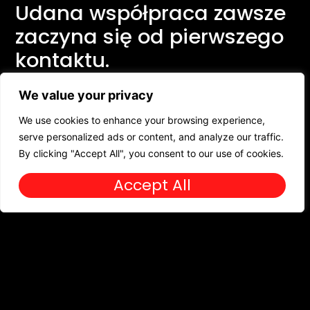
Udana
współpraca
zawsze
zaczyna
się
od
pierwszego
kontaktu.
Podziel się z nami tym, co chodzi Ci po głowie.
We value your privacy
Jestem tu, aby pomóc zrealizować Twoją wizję.
We use cookies to enhance your browsing experience,
Kontakt
serve personalized ads or content, and analyze our traffic.
By clicking "Accept All", you consent to our use of cookies.
Accept All
Każda
firma
ma
unikalną
historię
do
opowiedzenia.
Powiedz
nam,
czego