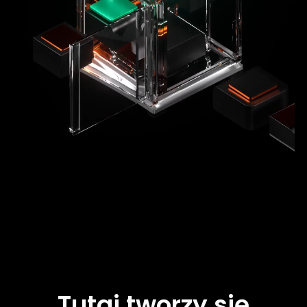
Tutaj
tworzy
się