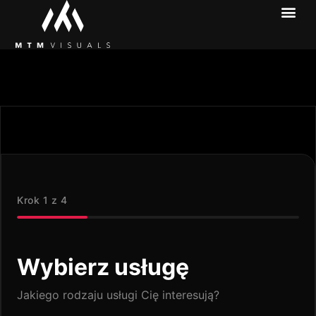
Produkcje wideo
Uzyskaj wycenę
+48 572 135 070
Krok 1 z 4
Wybierz usługę
Jakiego rodzaju usługi Cię interesują?